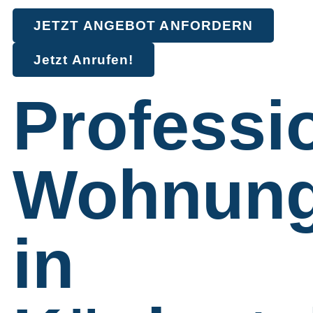
JETZT ANGEBOT ANFORDERN
Jetzt Anrufen!
Professi
Wohnung
in