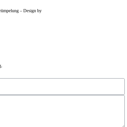
trümpelung – Design by
g.