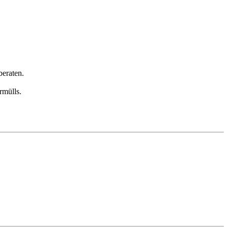
eraten.
rmülls.