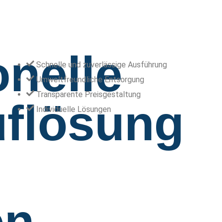
onelle
Schnelle und zuverlässige Ausführung
Umweltfreundliche Entsorgung
Transparente Preisgestaltung
flösung
Individuelle Lösungen
en