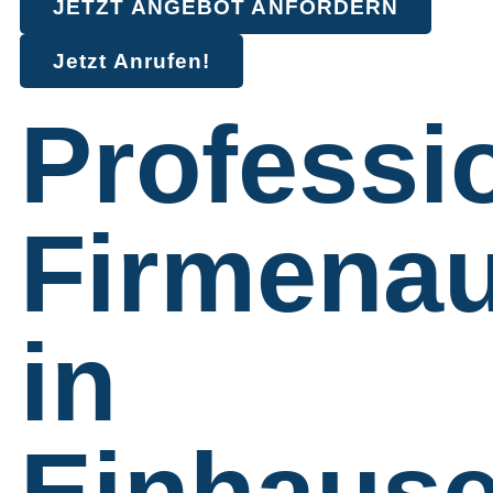
JETZT ANGEBOT ANFORDERN
Jetzt Anrufen!
Professi
Firmenau
in
Einhaus