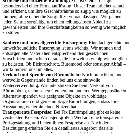
Schnelle und effiziente Räumung:
Zeit ist Geld – das gilt
besonders bei einer Firmenauflösung. Unser Team arbeitet schnell
und effizient, um Ihre Geschäftsräume so zügig wie möglich zu
räumen, ohne dabei die Sorgfalt zu vernachlässigen. Wir planen
jeden Schritt sorgfältig, um einen reibungslosen Ablauf zu
gewährleisten und Ihre Geschäftstätigkeiten so wenig wie möglich
zu stören.
Saubere und umweltgerechte Entsorgung:
Eine fachgerechte und
umweltfreundliche Entsorgung ist uns wichtig. Wir trennen und
entsorgen alle Materialien entsprechend den gesetzlichen
Vorschriften und achten darauf, die Umwelt so wenig wie möglich
zu belasten. Ob Elektroschrott, Büromöbel oder sonstiger Abfall –
wir kümmern uns um alles.
Verkauf und Spende von Büromöbeln:
Noch brauchbare und
wertvolle Gegenstände finden bei uns eine sinnvolle
Weiterverwendung. Wir unterstützen Sie beim Verkauf von
Büromöbeln, technischen Geräten und anderen Wertgegenständen.
Alternativ spenden wir geeignete Objekte an wohltätige
Organisationen und gemeinnützige Einrichtungen, sodass Ihre
Ausstattung weiterhin einen Nutzen hat.
Transparente Festpreise:
Bei Fix Entrümpelung gibt es keine
versteckten Kosten. Wir legen großen Wert auf eine transparente
Preisgestaltung und bieten Ihnen Festpreise an. Nach der
Besichtigung erhalten Sie ein detailliertes Angebot, das alle