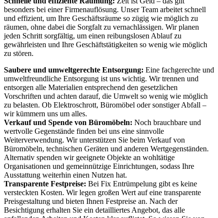
Schnelle und effiziente Räumung:
Zeit ist Geld – das gilt
besonders bei einer Firmenauflösung. Unser Team arbeitet schnell
und effizient, um Ihre Geschäftsräume so zügig wie möglich zu
räumen, ohne dabei die Sorgfalt zu vernachlässigen. Wir planen
jeden Schritt sorgfältig, um einen reibungslosen Ablauf zu
gewährleisten und Ihre Geschäftstätigkeiten so wenig wie möglich
zu stören.
Saubere und umweltgerechte Entsorgung:
Eine fachgerechte und
umweltfreundliche Entsorgung ist uns wichtig. Wir trennen und
entsorgen alle Materialien entsprechend den gesetzlichen
Vorschriften und achten darauf, die Umwelt so wenig wie möglich
zu belasten. Ob Elektroschrott, Büromöbel oder sonstiger Abfall –
wir kümmern uns um alles.
Verkauf und Spende von Büromöbeln:
Noch brauchbare und
wertvolle Gegenstände finden bei uns eine sinnvolle
Weiterverwendung. Wir unterstützen Sie beim Verkauf von
Büromöbeln, technischen Geräten und anderen Wertgegenständen.
Alternativ spenden wir geeignete Objekte an wohltätige
Organisationen und gemeinnützige Einrichtungen, sodass Ihre
Ausstattung weiterhin einen Nutzen hat.
Transparente Festpreise:
Bei Fix Entrümpelung gibt es keine
versteckten Kosten. Wir legen großen Wert auf eine transparente
Preisgestaltung und bieten Ihnen Festpreise an. Nach der
Besichtigung erhalten Sie ein detailliertes Angebot, das alle