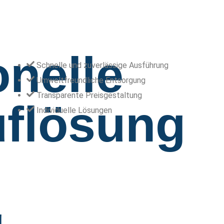
onelle
Schnelle und zuverlässige Ausführung
Umweltfreundliche Entsorgung
Transparente Preisgestaltung
flösung
Individuelle Lösungen
g