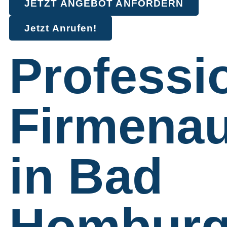
JETZT ANGEBOT ANFORDERN
Jetzt Anrufen!
Professi
Firmenau
in Bad
Hombur