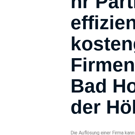
hr Part
effizie
kosten
Firmen
Bad H
der Hö
Die Auflösung einer Firma kan