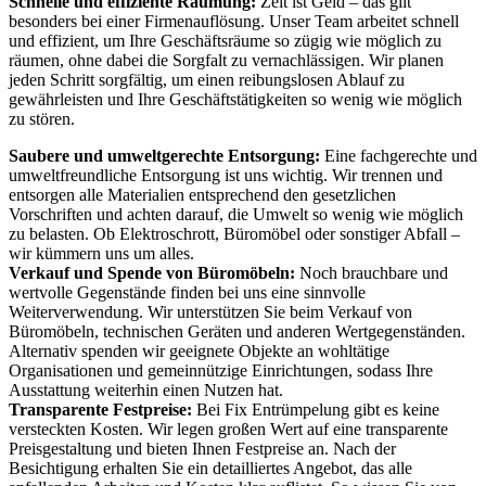
Schnelle und effiziente Räumung:
Zeit ist Geld – das gilt
besonders bei einer Firmenauflösung. Unser Team arbeitet schnell
und effizient, um Ihre Geschäftsräume so zügig wie möglich zu
räumen, ohne dabei die Sorgfalt zu vernachlässigen. Wir planen
jeden Schritt sorgfältig, um einen reibungslosen Ablauf zu
gewährleisten und Ihre Geschäftstätigkeiten so wenig wie möglich
zu stören.
Saubere und umweltgerechte Entsorgung:
Eine fachgerechte und
umweltfreundliche Entsorgung ist uns wichtig. Wir trennen und
entsorgen alle Materialien entsprechend den gesetzlichen
Vorschriften und achten darauf, die Umwelt so wenig wie möglich
zu belasten. Ob Elektroschrott, Büromöbel oder sonstiger Abfall –
wir kümmern uns um alles.
Verkauf und Spende von Büromöbeln:
Noch brauchbare und
wertvolle Gegenstände finden bei uns eine sinnvolle
Weiterverwendung. Wir unterstützen Sie beim Verkauf von
Büromöbeln, technischen Geräten und anderen Wertgegenständen.
Alternativ spenden wir geeignete Objekte an wohltätige
Organisationen und gemeinnützige Einrichtungen, sodass Ihre
Ausstattung weiterhin einen Nutzen hat.
Transparente Festpreise:
Bei Fix Entrümpelung gibt es keine
versteckten Kosten. Wir legen großen Wert auf eine transparente
Preisgestaltung und bieten Ihnen Festpreise an. Nach der
Besichtigung erhalten Sie ein detailliertes Angebot, das alle